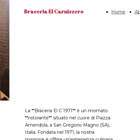
Braceria El Carnizzero
Home
A
Ristorante e
Braceria in
Piazza
Amendola, SA
La **Braceria El C 1971** è un rinomato
**ristorante** situato nel cuore di Piazza
Amendola, a San Gregorio Magno (SA),
Italia. Fondata nel 1971, la nostra
missione è offrire un'esperienza culinaria